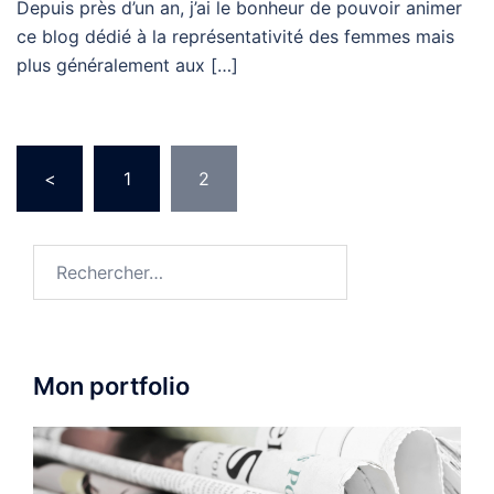
Depuis près d’un an, j’ai le bonheur de pouvoir animer
ce blog dédié à la représentativité des femmes mais
plus généralement aux […]
Pagination
<
1
2
des
publications
Rechercher :
Mon portfolio