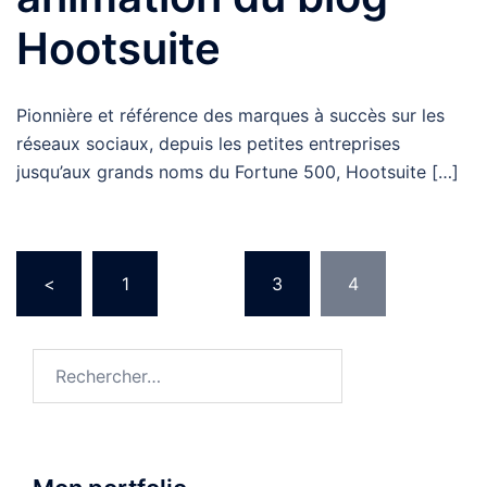
Hootsuite
Pionnière et référence des marques à succès sur les
réseaux sociaux, depuis les petites entreprises
jusqu’aux grands noms du Fortune 500, Hootsuite […]
Pagination
<
1
…
3
4
des
publications
Rechercher :