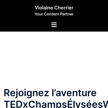
Aller
Violaine Cherrier
au
Your Content Partner
contenu
Rejoignez l’aventure
TEDxChampsÉlysées