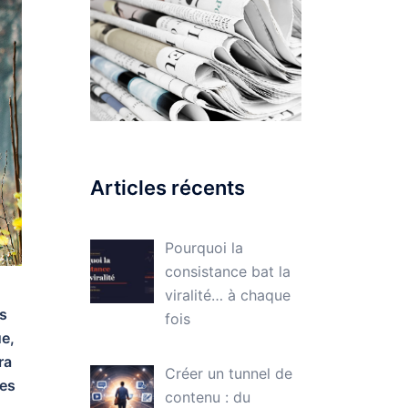
Articles récents
Pourquoi la
consistance bat la
viralité… à chaque
s
fois
ue,
ra
Créer un tunnel de
mes
contenu : du