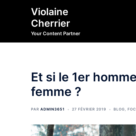
Aller
Violaine
au
contenu
Cherrier
Your Content Partner
Et si le 1er homme
femme ?
PAR
ADMIN3651
27 FÉVRIER 2019
BLOG
,
FOC