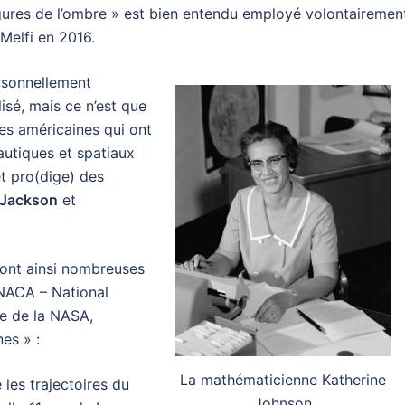
igures de l’ombre » est bien entendu employé volontairemen
Melfi en 2016.
personnellement
isé, mais ce n’est que
res américaines qui ont
utiques et spatiaux
t pro(dige) des
 Jackson
et
s sont ainsi nombreuses
 NACA – National
re de la NASA,
es » :
La mathématicienne Katherine
les trajectoires du
Johnson