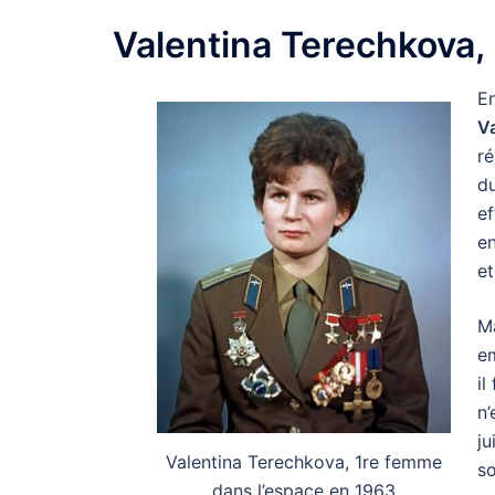
Valentina Terechkova, 
En
V
ré
du
ef
en
et
Ma
em
il
n’
ju
Valentina Terechkova, 1re femme
so
dans l’espace en 1963