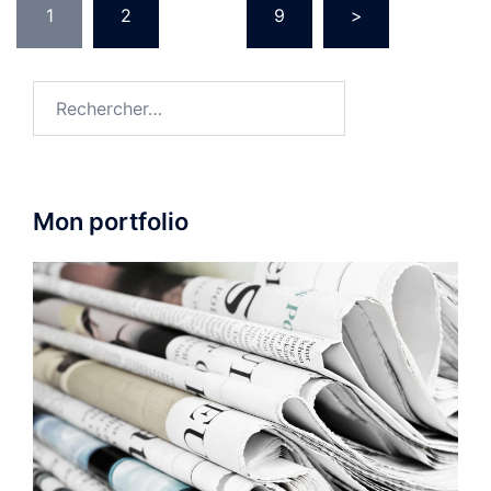
1
2
…
9
>
des
publications
Rechercher :
Mon portfolio