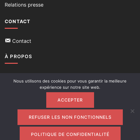
Relations presse
CONTACT
Contact
À PROPOS
Qui suis-je
Nous utilisons des cookies pour vous garantir la meilleure
expérience sur notre site web.
Mon blog
ACCEPTER
REFUSER LES NON FONCTIONNELS
© 2026 Violaine Cherrier-Tous droits réservés
Mentions légales
Politique de confidentialité
POLITIQUE DE CONFIDENTIALITÉ