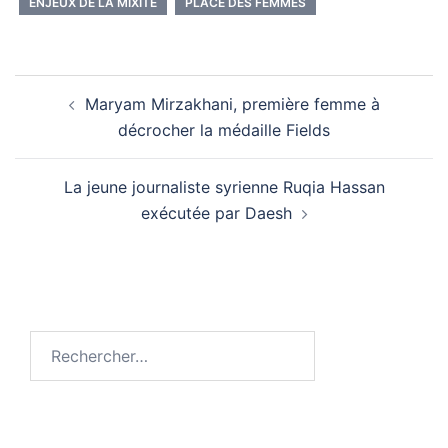
ENJEUX DE LA MIXITÉ
PLACE DES FEMMES
Navigation
Maryam Mirzakhani, première femme à
d’article
décrocher la médaille Fields
La jeune journaliste syrienne Ruqia Hassan
exécutée par Daesh
Rechercher :