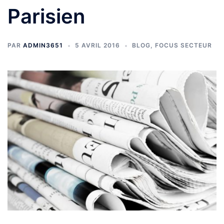
Parisien
PAR
ADMIN3651
5 AVRIL 2016
BLOG
,
FOCUS SECTEUR